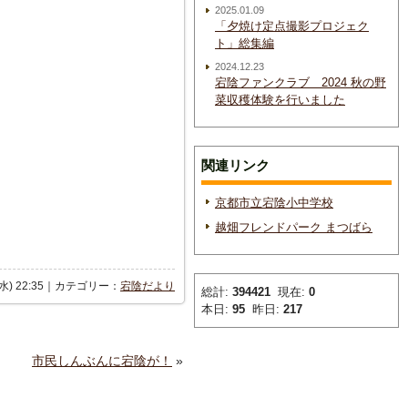
2025.01.09
「夕焼け定点撮影プロジェク
ト」総集編
2024.12.23
宕陰ファンクラブ 2024 秋の野
菜収穫体験を行いました
関連リンク
京都市立宕陰小中学校
越畑フレンドパーク まつばら
(水) 22:35｜カテゴリー：
宕陰だより
総計:
394421
現在:
0
本日:
95
昨日:
217
市民しんぶんに宕陰が！
»