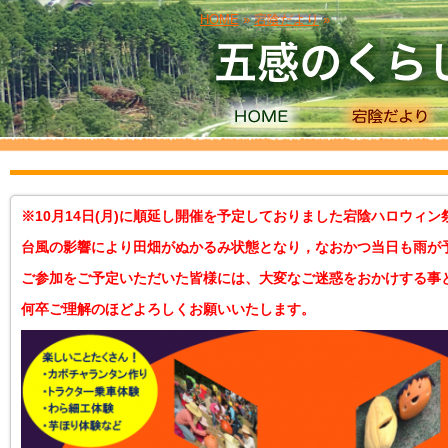
HOME
»
宕陰だより
»
※10月14日(月)に順延し開催を予定しておりました宕陰ハロウィン祭2
台風の影響により田畑がぬかるみ状態となり，なおかつ当日も雨が
ご参加をご予定いただいた皆様には、大変なご迷惑をおかけする事
何卒ご理解のほどよろしくお願いいたします。