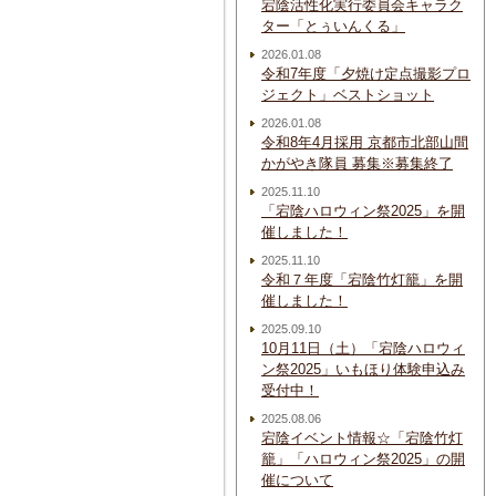
宕陰活性化実行委員会キャラク
ター「とぅいんくる」
2026.01.08
令和7年度「夕焼け定点撮影プロ
ジェクト」ベストショット
2026.01.08
令和8年4月採用 京都市北部山間
かがやき隊員 募集※募集終了
2025.11.10
「宕陰ハロウィン祭2025」を開
催しました！
2025.11.10
令和７年度「宕陰竹灯籠」を開
催しました！
2025.09.10
10月11日（土）「宕陰ハロウィ
ン祭2025」いもほり体験申込み
受付中！
2025.08.06
宕陰イベント情報☆「宕陰竹灯
籠」「ハロウィン祭2025」の開
催について