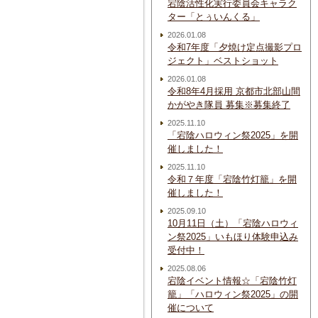
宕陰活性化実行委員会キャラク
ター「とぅいんくる」
2026.01.08
令和7年度「夕焼け定点撮影プロ
ジェクト」ベストショット
2026.01.08
令和8年4月採用 京都市北部山間
かがやき隊員 募集※募集終了
2025.11.10
「宕陰ハロウィン祭2025」を開
催しました！
2025.11.10
令和７年度「宕陰竹灯籠」を開
催しました！
2025.09.10
10月11日（土）「宕陰ハロウィ
ン祭2025」いもほり体験申込み
受付中！
2025.08.06
宕陰イベント情報☆「宕陰竹灯
籠」「ハロウィン祭2025」の開
催について