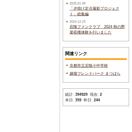
2025.01.09
「夕焼け定点撮影プロジェク
ト」総集編
2024.12.23
宕陰ファンクラブ 2024 秋の野
菜収穫体験を行いました
関連リンク
京都市立宕陰小中学校
越畑フレンドパーク まつばら
総計:
394929
現在:
2
本日:
359
昨日:
244