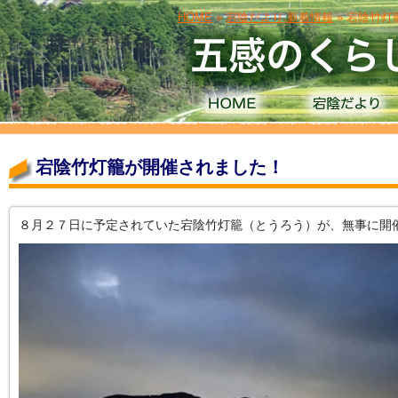
HOME
»
宕陰だより
,
新着情報
» 宕陰竹
宕陰竹灯籠が開催されました！
８月２７日に予定されていた宕陰竹灯籠（とうろう）が、無事に開