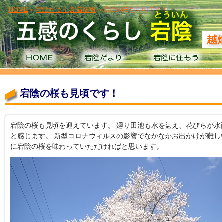
HOME
»
宕陰だより
,
新着情報
» 宕陰の桜も見頃です！
宕陰の桜も見頃です！
宕陰の桜も見頃を迎えています。 廻り田池も水を湛え、花びらが
と感じます。 新型コロナウィルスの影響でなかなかお出かけが難
に宕陰の桜を味わっていただければと思います。