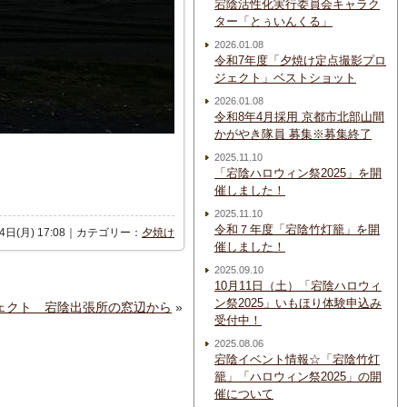
宕陰活性化実行委員会キャラク
ター「とぅいんくる」
2026.01.08
令和7年度「夕焼け定点撮影プロ
ジェクト」ベストショット
2026.01.08
令和8年4月採用 京都市北部山間
かがやき隊員 募集※募集終了
2025.11.10
「宕陰ハロウィン祭2025」を開
催しました！
2025.11.10
令和７年度「宕陰竹灯籠」を開
月4日(月) 17:08｜カテゴリー：
夕焼け
催しました！
2025.09.10
10月11日（土）「宕陰ハロウィ
ン祭2025」いもほり体験申込み
プロジェクト 宕陰出張所の窓辺から
»
受付中！
2025.08.06
宕陰イベント情報☆「宕陰竹灯
籠」「ハロウィン祭2025」の開
催について