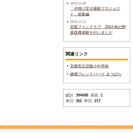
2025.01.09
「夕焼け定点撮影プロジェク
ト」総集編
2024.12.23
宕陰ファンクラブ 2024 秋の野
菜収穫体験を行いました
関連リンク
京都市立宕陰小中学校
越畑フレンドパーク まつばら
総計:
394688
現在:
1
本日:
362
昨日:
217