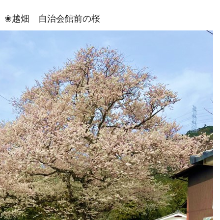
❀越畑 自治会館前の桜