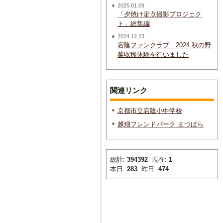
2025.01.09
「夕焼け定点撮影プロジェク
ト」総集編
2024.12.23
宕陰ファンクラブ 2024 秋の野
菜収穫体験を行いました
関連リンク
京都市立宕陰小中学校
越畑フレンドパーク まつばら
総計:
394392
現在:
1
本日:
283
昨日:
474