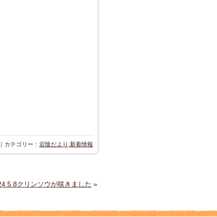
:19｜カテゴリー：
宕陰だより
,
新着情報
024.5.8クリンソウが咲きました
»