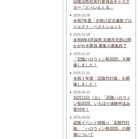
宕陰活性化実行委員会キャラク
ター「とぅいんくる」
2026.01.08
令和7年度「夕焼け定点撮影プロ
ジェクト」ベストショット
2026.01.08
令和8年4月採用 京都市北部山間
かがやき隊員 募集※募集終了
2025.11.10
「宕陰ハロウィン祭2025」を開
催しました！
2025.11.10
令和７年度「宕陰竹灯籠」を開
催しました！
2025.09.10
10月11日（土）「宕陰ハロウィ
ン祭2025」いもほり体験申込み
受付中！
2025.08.06
宕陰イベント情報☆「宕陰竹灯
籠」「ハロウィン祭2025」の開
催について