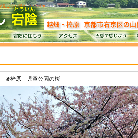
桜が見ごろを迎えています❀
❀樒原 児童公園の桜