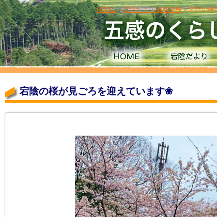
HOME
»
宕陰だより
,
新着情報
» 宕陰の
宕陰の桜が見ごろを迎えています❀