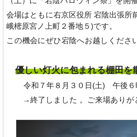
（土）に「宕陰ハロウィン祭」を開
会場はともに右京区役所 宕陰出張所
峨樒原宮ノ上町２番地５)です。
この機会にぜひ宕陰へお越しくださ
優しい灯火に包まれる棚田を
令和７年８月３０日(土) 午後
→終了しました 。ご来場ありが